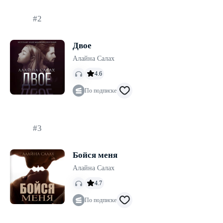
#2
Двое
Алайна Салах
4.6
По подписке
#3
Бойся меня
Алайна Салах
4.7
По подписке