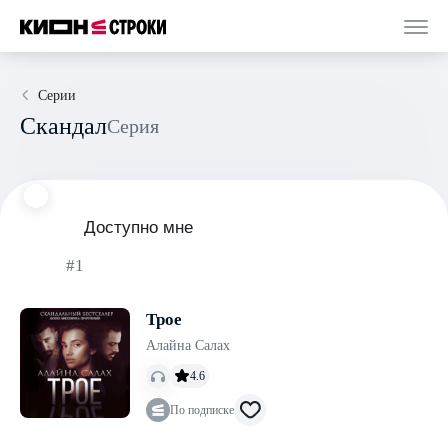
Серии
Скандал
Серия
Доступно мне
#1
Трое
Алайна Салах
4.6
По подписке