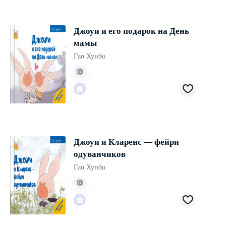
Джоуи и его подарок на День
мамы
Гао Хунбо
Джоуи и Кларенс — фейри
одуванчиков
Гао Хунбо