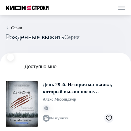
Серии
Рожденные выжить
Серия
Доступно мне
День 29-й. История мальчика,
который выжил после
нападения гризли
Алекс Мессенджер
По подписке