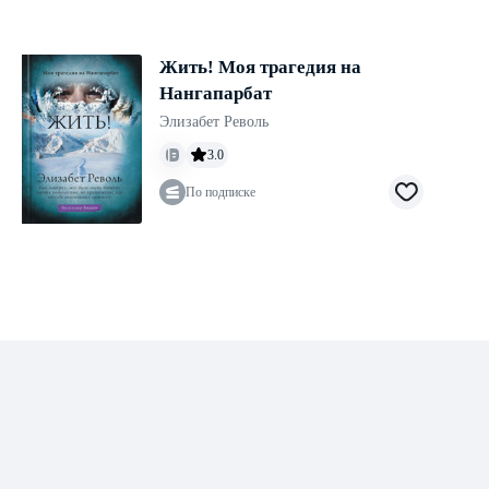
Жить! Моя трагедия на
Нангапарбат
Элизабет Револь
3.0
По подписке