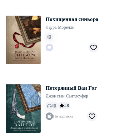
Похищенная синьора
Лаура Морелли
Потерянный Ван Гог
Джонатан Сантлоуфер
5.0
По подписке