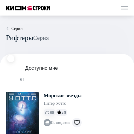
Серии
Рифтеры
Серия
Доступно мне
#1
Морские звезды
Питер Уоттс
3.9
По подписке