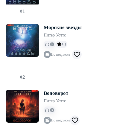
#1
Морские звезды
Питер Уоттс
4.1
По подписке
#2
Водоворот
Питер Уоттс
По подписке