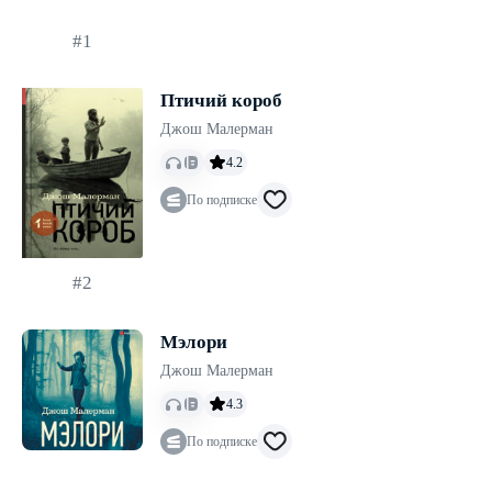
#1
Птичий короб
Джош Малерман
4.2
По подписке
#2
Мэлори
Джош Малерман
4.3
По подписке