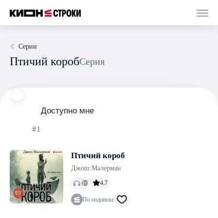
Серии
Птичий короб
Серия
Доступно мне
#1
Птичий короб
Джош Малерман
4.7
По подписке