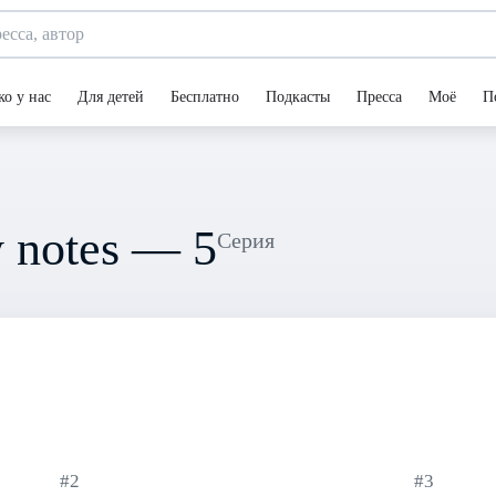
ко у нас
Для детей
Бесплатно
Подкасты
Пресса
Моё
П
 notes — 5
Серия
#2
#3