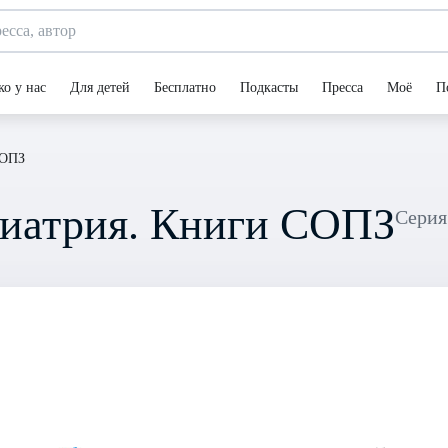
ко у нас
Для детей
Бесплатно
Подкасты
Пресса
Моё
П
СОПЗ
хиатрия. Книги СОПЗ
Серия