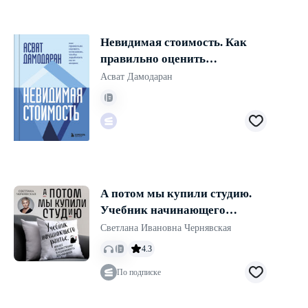
Невидимая стоимость. Как
правильно оценить
компанию, чтобы заработать
Асват Дамодаран
на ее акциях
А потом мы купили студию.
Учебник начинающего
рантье, или всё об
Светлана Ивановна Чернявская
инвестициях в недвижимость
4.3
для чайников
По подписке