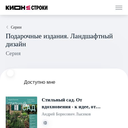
Серии
Подарочные издания. Ландшафтный
дизайн
Серия
Доступно мне
Стильный сад. От
вдохновения - к идее, от
образа - к проекту. (издание
Андрей Борисович Лысиков
дополненное и
переработанное)