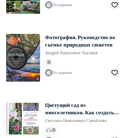
По подписке
Фотография. Руководство по
съемке природных сюжетов
Андрей Борисович Лысиков
По подписке
Цветущий сад из
многолетников. Как создать
цветники, которые будут
Светлана Николаевна Самойлова
радовать год за годом