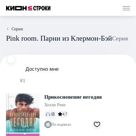
Серии
Pink room. Парни из Клермон-Бэй
Серия
Доступно мне
#1
Прикосновение негодяя
Холли Рене
4.7
По подписке