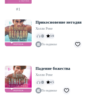
#1
Прикосновение негодяя
Холли Рене
3.9
По подписке
Падение божества
Холли Рене
4.5
По подписке