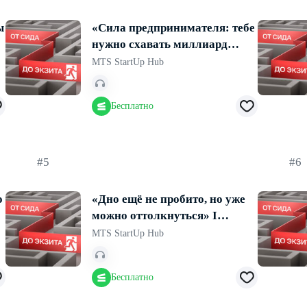
ы
«Сила предпринимателя: тебе
нужно схавать миллиард
ошибок и выжить» I Кирилл
MTS StartUp Hub
Кулаков, «Бери Заряд»
Бесплатно
#5
#6
о
«Дно ещё не пробито, но уже
можно оттолкнуться» I
Евгений Кузнецов, Orbita
MTS StartUp Hub
Capital Partners.
Бесплатно