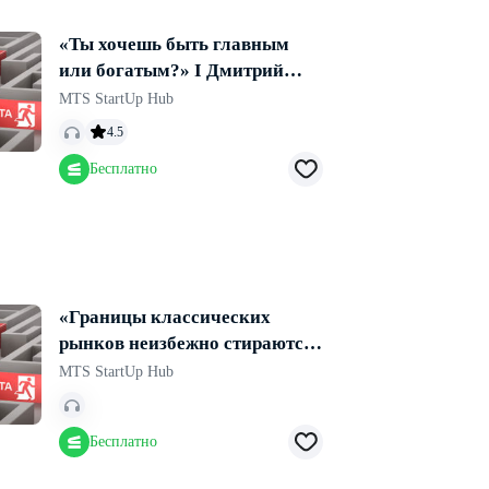
«Ты хочешь быть главным
или богатым?» I Дмитрий
Кибкало, «Мосигра»
MTS StartUp Hub
4.5
Бесплатно
«Границы классических
рынков неизбежно стираются»
I Александр Горбунов, МТС
MTS StartUp Hub
Бесплатно