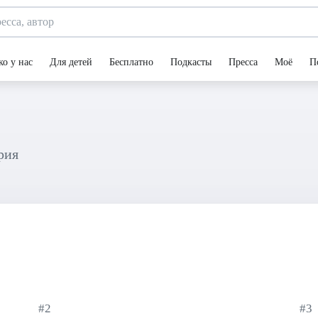
ко у нас
Для детей
Бесплатно
Подкасты
Пресса
Моё
П
ерия
#2
#3