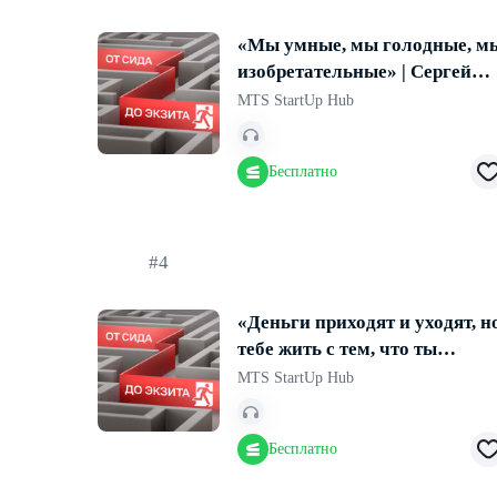
«Мы умные, мы голодные, м
изобретательные» | Сергей
Дашков, бизнес-ангел
MTS StartUp Hub
Бесплатно
#4
«Деньги приходят и уходят, н
тебе жить с тем, что ты
сделал» I Дмитрий Калаев,
MTS StartUp Hub
ФРИИ и NAUMEN
Бесплатно