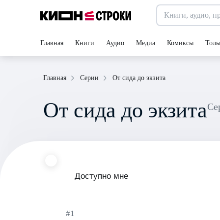
Главная
Книги
Аудио
Медиа
Комиксы
Толь
От сида до экзита
Главная
Серии
От сида до экзита
С
Доступно мне
#1