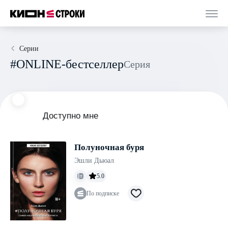
Серии
#ONLINE-бестселлер
Серия
Доступно мне
Полуночная буря
Эшли Дьюал
5.0
По подписке