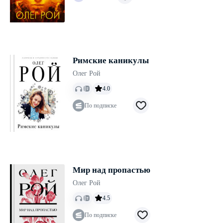
Римские каникулы
Олег Рой
4.0
По подписке
Мир над пропастью
Олег Рой
4.5
По подписке