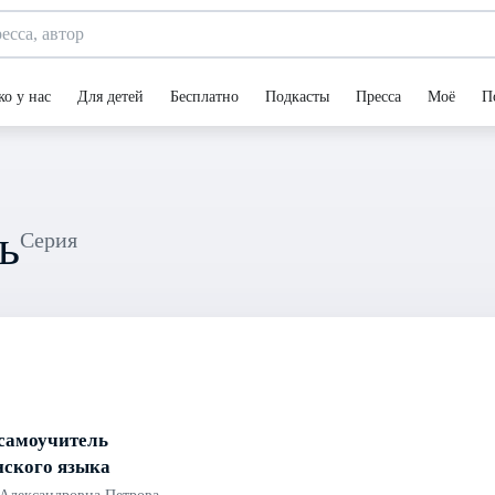
ко у нас
Для детей
Бесплатно
Подкасты
Пресса
Моё
П
ь
Серия
самоучитель
нского языка