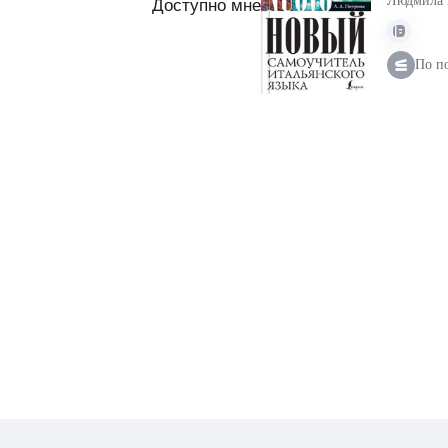
Людмила 
Доступно мне
По п