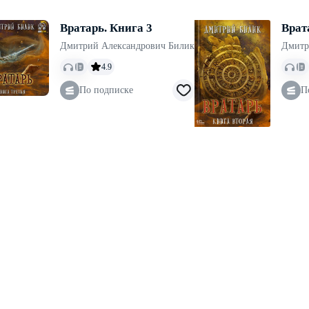
Вратарь. Книга 3
Врат
Дмитрий Александрович Билик
Дмитр
4.9
По подписке
П