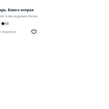
арь. Книга вторая
ий Александрович Билик
4.8
о подписке