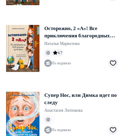
Осторожно, 2 «А»! Все
приключения благородных
хулиганов
Наталья Маркелова
4.7
По подписке
Супер Нос, или Димка идет по
следу
Анастасия Лютикова
По подписке