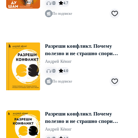
4.7
По подписке
Разреши конфликт. Почему
полезно и не страшно спорить,
ругаться и отстаивать свою
Андрей Кёниг
точку зрения
4.0
По подписке
Разреши конфликт. Почему
полезно и не страшно спорить,
ругаться и отстаивать свою
Андрей Кёниг
точку зрения