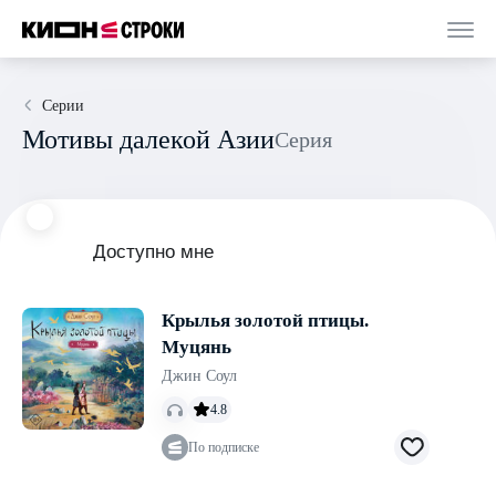
Серии
Мотивы далекой Азии
Серия
Доступно мне
Крылья золотой птицы.
Муцянь
Джин Соул
4.8
По подписке