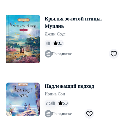
Крылья золотой птицы.
Муцянь
Джин Соул
3.7
По подписке
Надлежащий подход
Ирина Сон
5.0
По подписке