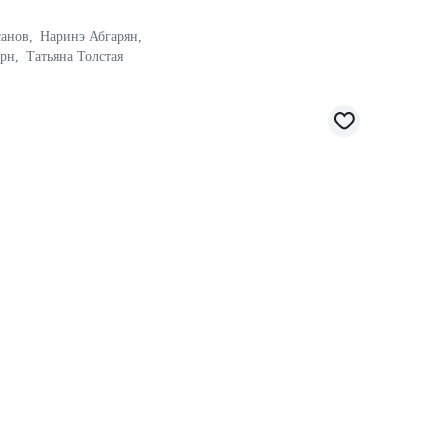
санов
,
Наринэ Абгарян
,
ерн
,
Татьяна Толстая