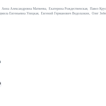
Анна Александровна Матвеева
,
Екатерина Рождественская
,
Павел Кру
дмила Евгеньевна Улицкая
,
Евгений Германович Водолазкин
,
Олег Зоб
й