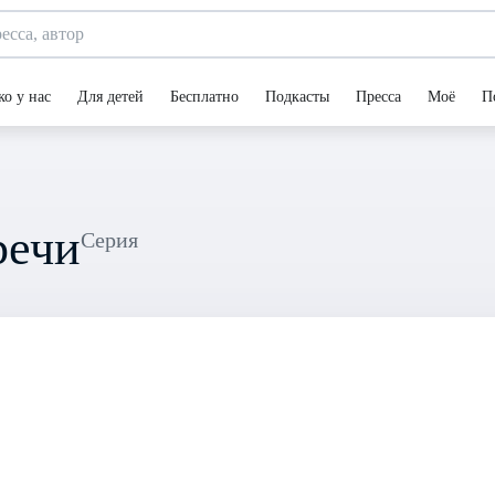
ко у нас
Для детей
Бесплатно
Подкасты
Пресса
Моё
П
речи
Серия