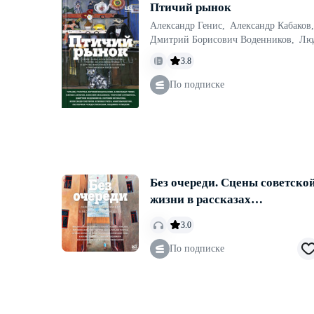
Птичий рынок
Александр Генис
,
Александр Кабаков
,
Дмитрий Борисович Воденников
,
Лю
3.8
По подписке
Без очереди. Сцены советско
жизни в рассказах
современных писателей
3.0
По подписке