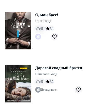
О, мой босс!
Ви Киланд
4.4
Дорогой сводный братец
Пенелопа Уорд
4.5
По подписке