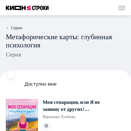
Серии
Метафорические карты: глубинная
психология
Серия
Доступно мне
Моя сепарация, или Я не
завишу от других!
Метафорические
Вероника Хлебова
спектрокарты для работы с
глубинными сценариями