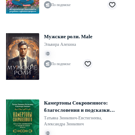
По подписке
Мужские роли. Male
Эльвира Алехина
По подписке
Камертоны Сокровенного:
благословения и подсказки
Рода
Татьяна Зинкевич-Евстигнеева
,
Александра Зинкевич