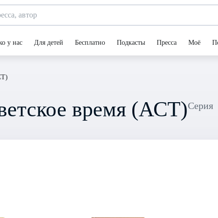
ко у нас
Для детей
Бесплатно
Подкасты
Пресса
Моё
П
СТ)
ветское время (АСТ)
Серия