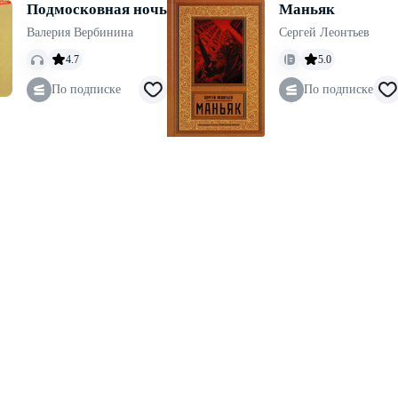
Подмосковная ночь
Маньяк
Валерия Вербинина
Сергей Леонтьев
4.7
5.0
По подписке
По подписке