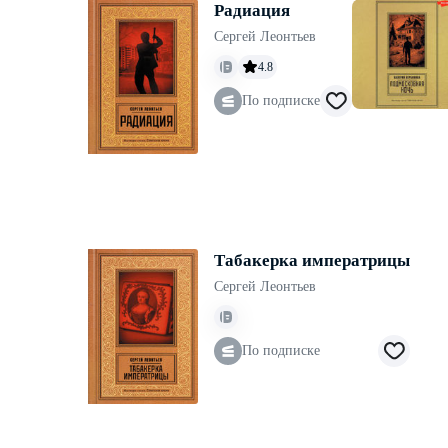
Радиация
Сергей Леонтьев
4.8
По подписке
Табакерка императрицы
Сергей Леонтьев
По подписке