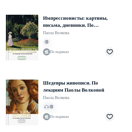
Импрессионисты: картины,
письма, дневники. По
лекциям Паолы Волковой
Паола Волкова
По подписке
Шедевры живописи. По
лекциям Паолы Волковой
Паола Волкова
По подписке