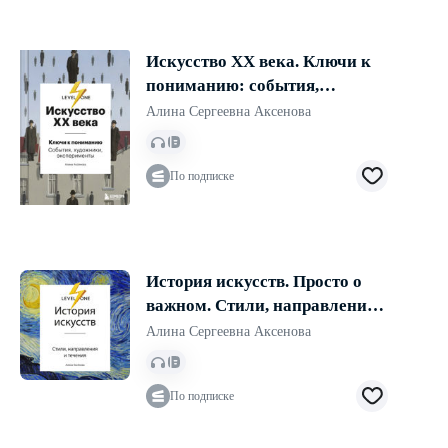
Искусство XX века. Ключи к
пониманию: события,
художники, эксперименты
Алина Сергеевна Аксенова
По подписке
История искусств. Просто о
важном. Стили, направления
и течения
Алина Сергеевна Аксенова
По подписке