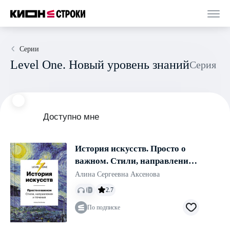
Серии
Level One. Новый уровень знаний
Серия
Доступно мне
История искусств. Просто о
важном. Стили, направления
и течения
Алина Сергеевна Аксенова
2.7
По подписке