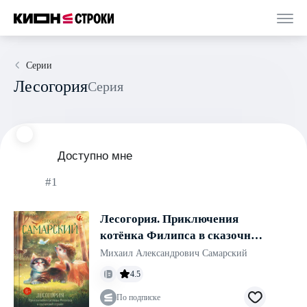
Серии
Лесогория
Серия
Доступно мне
#1
Лесогория. Приключения
котёнка Филипса в сказочной
стране
Михаил Александрович Самарский
4.5
По подписке