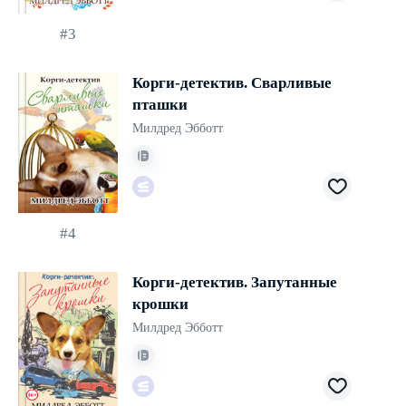
#3
Корги-детектив. Сварливые
пташки
Милдред Эбботт
#4
Корги-детектив. Запутанные
крошки
Милдред Эбботт