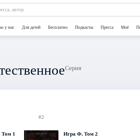
ко у нас
Для детей
Бесплатно
Подкасты
Пресса
Моё
П
тественное
Серия
#2
 Том 1
Игра Ф. Том 2