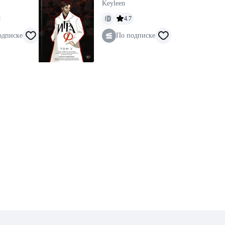
Keyleen
4.7
одписке
По подписке