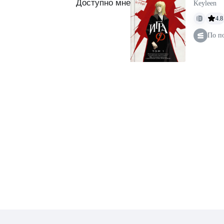
Доступно мне
Keyleen
4.8
По п