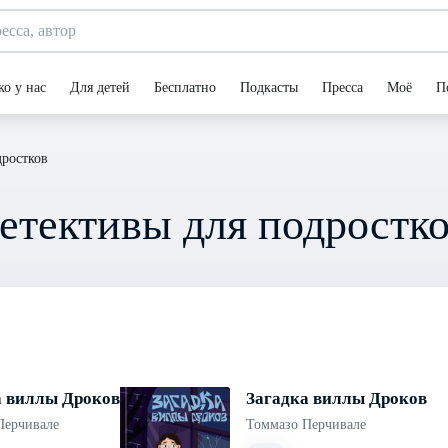
ко у нас
Для детей
Бесплатно
Подкасты
Пресса
Моё
П
дростков
Детективы для подростк
а виллы Дроков
Загадка виллы Дроков
Перчивале
Томмазо Перчивале