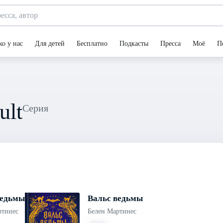
ко у нас
Для детей
Бесплатно
Подкасты
Пресса
Моё
П
ult
Серия
ведьмы
Вальс ведьмы
ртинес
Белен Мартинес