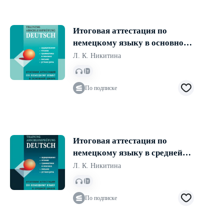
Итоговая аттестация по
немецкому языку в основной
школе. Аудиоприложение
Л. К. Никитина
По подписке
Итоговая аттестация по
немецкому языку в средней
школе. Аудиоприложение
Л. К. Никитина
По подписке