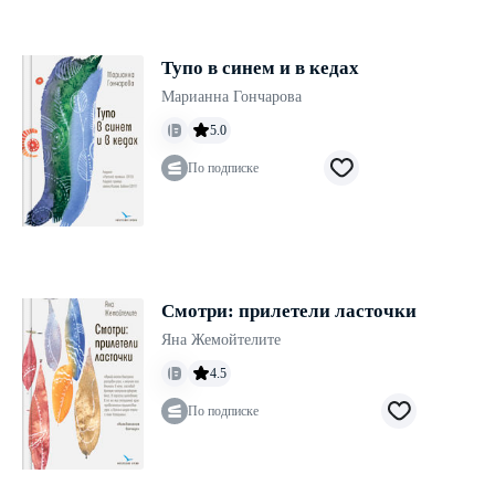
Тупо в синем и в кедах
Марианна Гончарова
5.0
По подписке
Смотри: прилетели ласточки
Яна Жемойтелите
4.5
По подписке