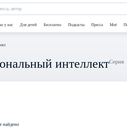
ко у нас
Для детей
Бесплатно
Подкасты
Пресса
Моё
П
ект
ональный интеллект
Серия