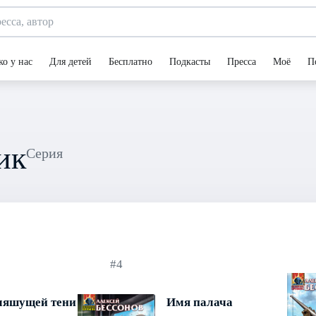
ко у нас
Для детей
Бесплатно
Подкасты
Пресса
Моё
П
ик
Серия
#4
ляшущей тени
Имя палача