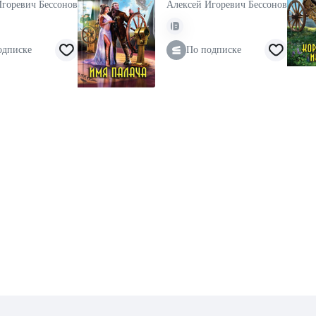
Игоревич Бессонов
Алексей Игоревич Бессонов
одписке
По подписке