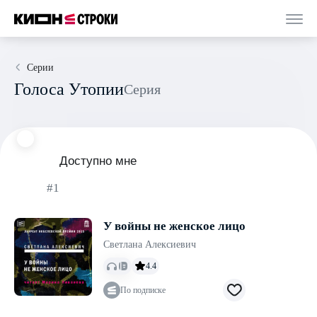
Серии
Голоса Утопии
Серия
Доступно мне
#1
У войны не женское лицо
Светлана Алексиевич
4.4
По подписке