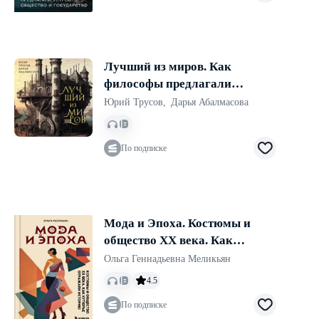
Лучший из миров. Как
философы предлагали
устроить общество и
Юрий Трусов
,
Дарья Абалмасова
государство
По подписке
Мода и Эпоха. Костюмы и
общество ХХ века. Как
кутюрье отражали историю
Ольга Геннадьевна Меликьян
4.5
По подписке