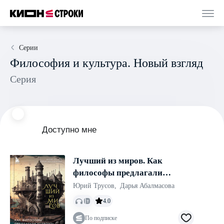
Серии
Философия и культура. Новый взгляд
Серия
Доступно мне
Лучший из миров. Как
философы предлагали
устроить общество и
Юрий Трусов
,
Дарья Абалмасова
государство
4.0
По подписке