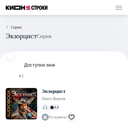
Серии
Экзорцист
Серия
Доступно мне
#1
Экзорцист
Павел Корнев
4.4
По подписке