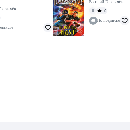
Василий Головачёв
Головачёв
4.9
По подписке
одписке