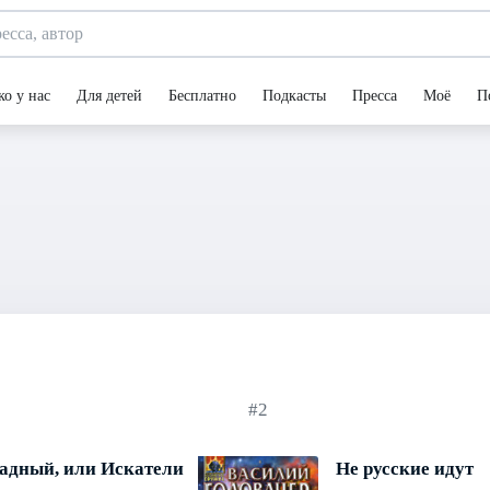
ко у нас
Для детей
Бесплатно
Подкасты
Пресса
Моё
П
#2
адный, или Искатели
Не русские идут