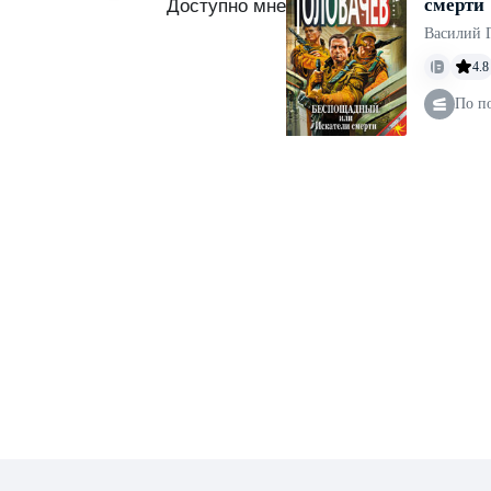
смерти
Доступно мне
Василий 
4.8
По п