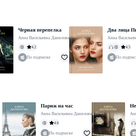
Черная перепелка
Два лица П
Анна Васильевна Данилова
Анна Васильев
4.2
4.5
По подписке
По подпис
Париж на час
Не
Анна Васильевна Данилова
Ан
4.6
По подписке