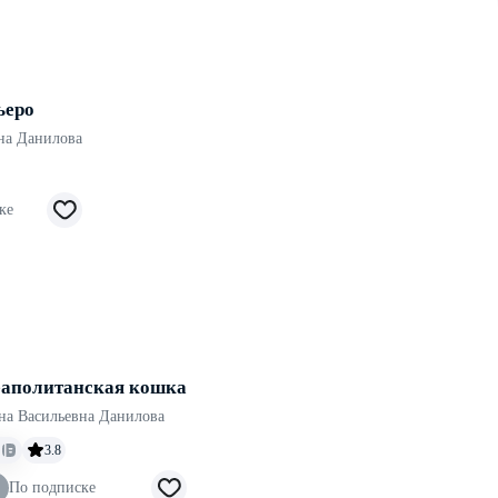
ьеро
на Данилова
ке
аполитанская кошка
на Васильевна Данилова
3.8
По подписке