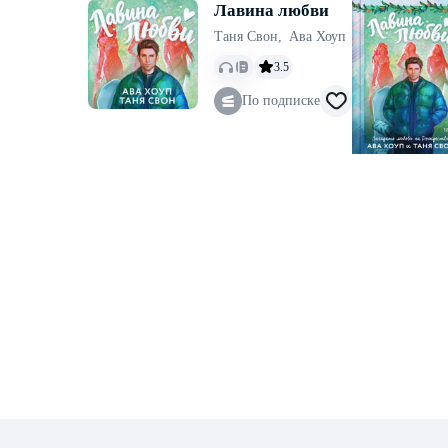
Лавина любви
Таня Свон
,
Ава Хоуп
3.5
По подписке