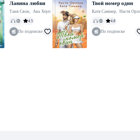
Лавина любви
Твой номер один
Таня Свон
,
Ава Хоуп
Катя Саммер
,
Настя Орл
4.5
4.8
По подписке
По подписке