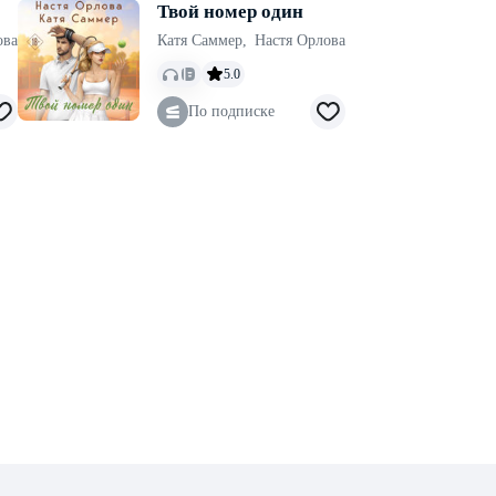
Твой номер один
ова
Катя Саммер
,
Настя Орлова
5.0
По подписке