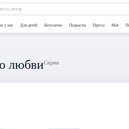
ко у нас
Для детей
Бесплатно
Подкасты
Пресса
Моё
П
 о любви
Серия