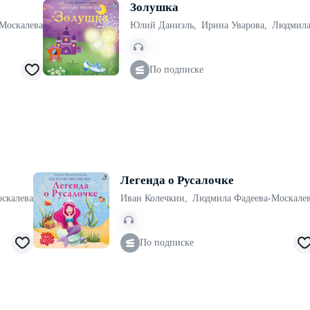
Золушка
Москалева
Юлий Даниэль
,
Ирина Уварова
,
Людмила
По подписке
Легенда о Русалочке
скалева
Иван Колечкин
,
Людмила Фадеева-Москале
По подписке