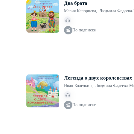
Два брата
Мария Капорцева
,
Людмила Фадеева-
По подписке
Легенда о двух королевствах
Иван Колечкин
,
Людмила Фадеева-Мо
По подписке