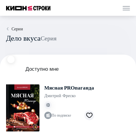
Серии
Дело вкуса
Серия
Доступно мне
Мясная PROпаганда
Дмитрий Фреско
По подписке