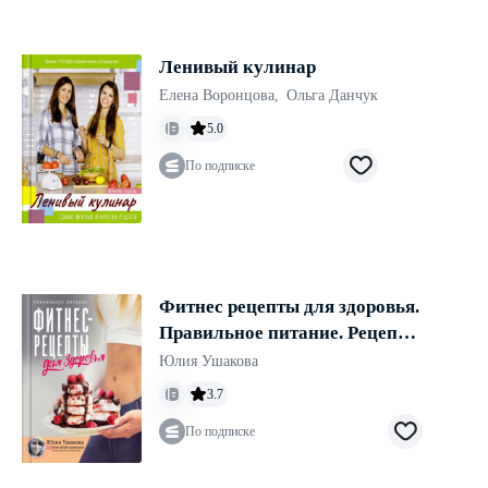
Ленивый кулинар
Елена Воронцова
,
Ольга Данчук
5.0
По подписке
Фитнес рецепты для здоровья.
Правильное питание. Рецепты
на любой вкус
Юлия Ушакова
3.7
По подписке