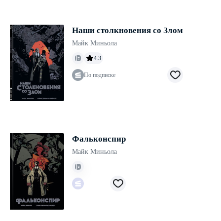
Наши столкновения со Злом
Майк Миньола
4.3
По подписке
Фальконспир
Майк Миньола