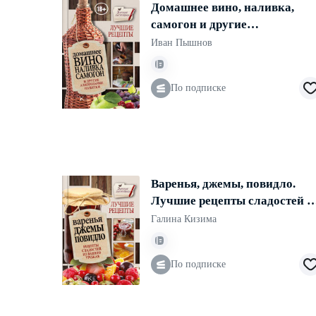
Домашнее вино, наливка,
самогон и другие
алкогольные напитки.
Иван Пышнов
Лучшие рецепты
По подписке
Варенья, джемы, повидло.
Лучшие рецепты сладостей и
вашего урожая
Галина Кизима
По подписке