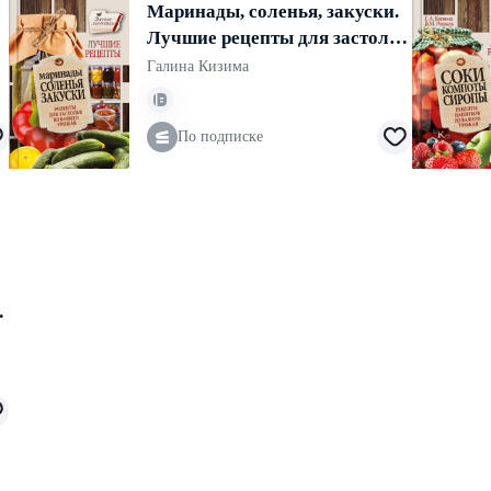
Маринады, соленья, закуски.
Лучшие рецепты для застолья
из вашего урожая
Галина Кизима
По подписке
з