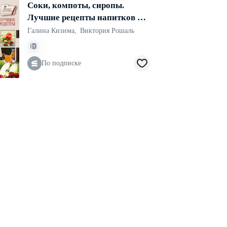
Соки, компоты, сиропы.
Лучшие рецепты напитков из
вашего урожая
Галина Кизима
,
Виктория Рошаль
По подписке