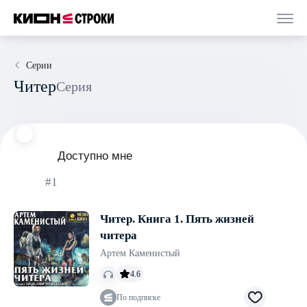
Серии
Читер
Серия
Доступно мне
#1
Читер. Книга 1. Пять жизней
читера
Артем Каменистый
4.6
По подписке