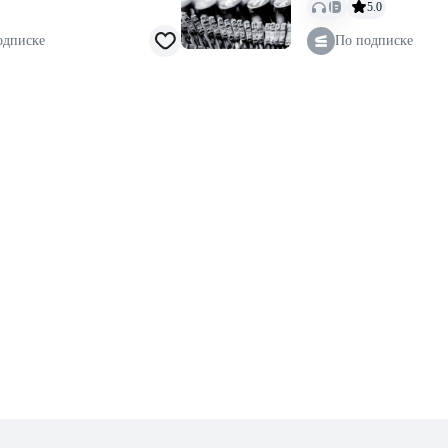
5.0
одписке
По подписке