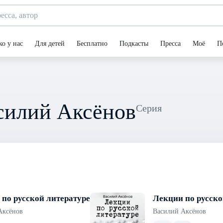
ко у нас
Для детей
Бесплатно
Подкасты
Пресса
Моё
П
силий Аксёнов
Серия
по русской литературе
Лекции по русско
Аксёнов
Василий Аксёнов