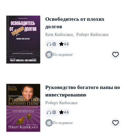
Освободитесь от плохих
долгов
Ким Кийосаки
,
Роберт Кийосаки
4.6
По подписке
Руководство богатого папы по
инвестированию
Роберт Кийосаки
4.6
По подписке