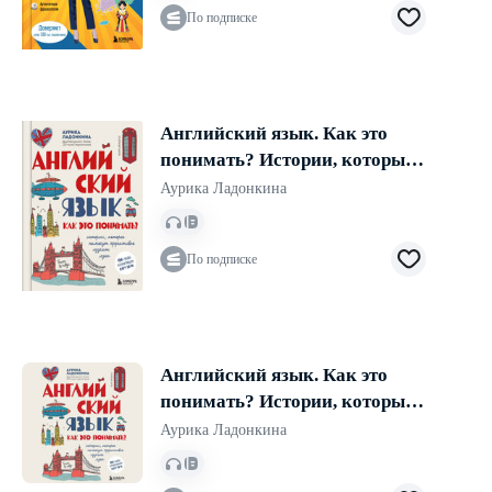
По подписке
Английский язык. Как это
понимать? Истории, которые
помогут эффективно изучать
Аурика Ладонкина
язык
По подписке
Английский язык. Как это
понимать? Истории, которые
помогут эффективно изучать
Аурика Ладонкина
язык