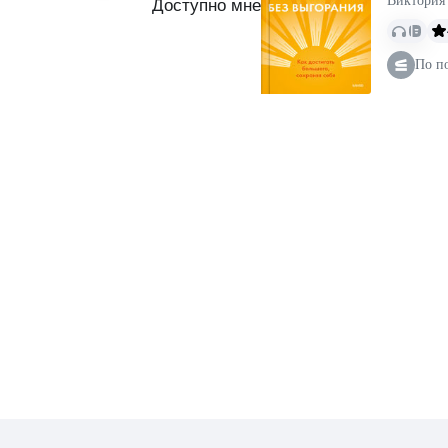
Виктория
Доступно мне
По п