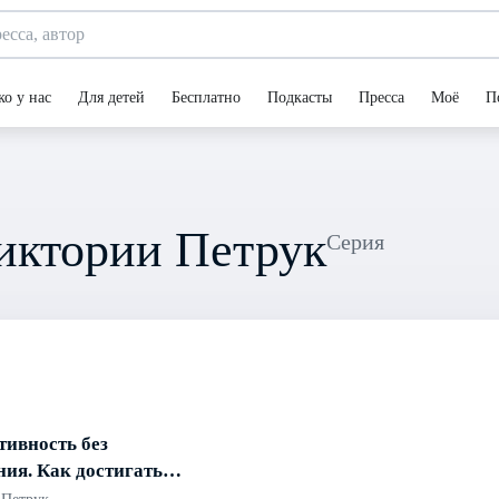
ко у нас
Для детей
Бесплатно
Подкасты
Пресса
Моё
П
иктории Петрук
Серия
тивность без
ия. Как достигать
о, сохраняя себя