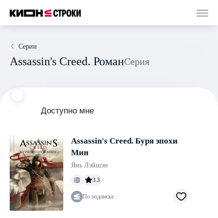
Серии
Assassin's Creed. Роман
Серия
Доступно мне
Assassin's Creed. Буря эпохи
Мин
Янь Лэйшэн
3.3
По подписке